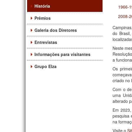
História
1966-1
2008-2
Prêmios
Campinas,
Galeria dos Diretores
do Brasil
localizada
Entrevistas
Neste mes
Resolução
Informações para visitantes
a funciona
Grupo Elza
Os primei
começavam
criado no 
Com o des
uma Unida
alterado p
Em 2023, 
pesquisa 
na formaç
Visite o
Si