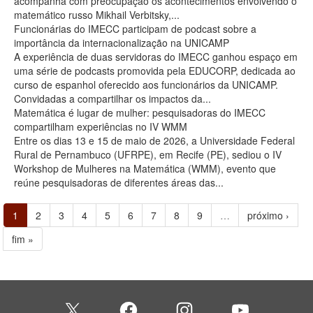
acompanha com preocupação os acontecimentos envolvendo o
matemático russo Mikhail Verbitsky,...
Funcionárias do IMECC participam de podcast sobre a
importância da internacionalização na UNICAMP
A experiência de duas servidoras do IMECC ganhou espaço em
uma série de podcasts promovida pela EDUCORP, dedicada ao
curso de espanhol oferecido aos funcionários da UNICAMP.
Convidadas a compartilhar os impactos da...
Matemática é lugar de mulher: pesquisadoras do IMECC
compartilham experiências no IV WMM
Entre os dias 13 e 15 de maio de 2026, a Universidade Federal
Rural de Pernambuco (UFRPE), em Recife (PE), sediou o IV
Workshop de Mulheres na Matemática (WMM), evento que
reúne pesquisadoras de diferentes áreas das...
1
2
3
4
5
6
7
8
9
…
próximo ›
fim »