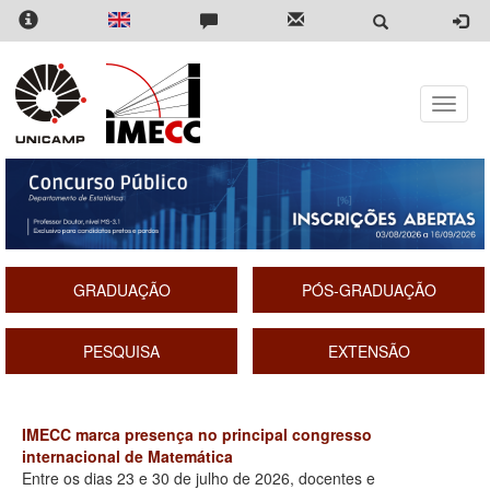
Pular
para
o
conteúdo
principal
Toggle
naviga
GRADUAÇÃO
PÓS-GRADUAÇÃO
PESQUISA
EXTENSÃO
IMECC marca presença no principal congresso
internacional de Matemática
Entre os dias 23 e 30 de julho de 2026, docentes e