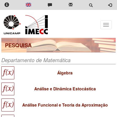
Pular
para
o
conteúdo
principal
Toggle
naviga
PESQUISA
Departamento de Matemática
Álgebra
Análise e Dinâmica Estocástica
Análise Funcional e Teoria da Aproximação