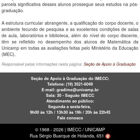
parcela significativa desses alunos prossegue seus estudos na pós-
graduação.
A estrutura curricular abrangente, a qualificação do corpo docente, o
ambiente fecundo de pesquisa e as excelentes condições de salas
de aula, laboratórios e biblioteca, além do nível do corpo discente,
têm se refletido no desempenho dos alunos de Matemática da
Unicamp em todas as avaliações feitas pelo Ministério da Educação
(MEC).
Responsável pelas informações nesta página:
Seção de Apoio à Graduação
Seção de Apoio à Graduação do IMECC:
Telefone: (19)
3521-6049
E-mail:
gradime@unicamp.br
Sala: 30 - Saguão IMECC
Atendimento ao público:
Segunda a sexta-feira,
9h00 às 12h / 13h30 às 19h / 20h às 22h45
Fale conosco
© 1968 - 2026 | IMECC / UNICAMP
Rua Sérgio Buarque de Holanda, 651