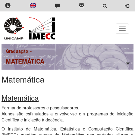
Pular
para
o
conteúdo
principal
Toggle
naviga
Graduação
»
MATEMÁTICA
Matemática
Matemática
Formando professores e pesquisadores.
Alunos são estimulados a envolver-se em programas de Iniciação
Científica e iniciação à docência.
O Instituto de Matemática, Estatística e Computação Científica
(IMECC) mantém cursos de Matemática nos períodos diurno e