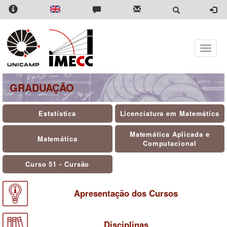
Pular
para
o
conteúdo
principal
Toggle
naviga
GRADUAÇÃO
Estatística
Licenciatura em Matemática
Matemática Aplicada e
Matemática
Computacional
Curso 51 - Cursão
Apresentação dos Cursos
Disciplinas