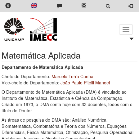
Pular
para
o
conteúdo
principal
Toggle
naviga
Matemática Aplicada
Departamento de Matemática Aplicada
Chefe do Departamento:
Marcelo Terra Cunha
Vice-chefe do Departamento:
João Paulo Pitelli Manoel
O Departamento de Matemática Aplicada (DMA) é vinculado ao
Instituto de Matemática, Estatística e Ciência da Computação.
Criado em 1973, o DMA conta hoje com 32 docentes, todos com o
título de Doutor.
As áreas de pesquisa do DMA são: Análise Numérica,
Biomatemática, Combinatória e Teoria dos Números, Equações
Diferenciais, Física-Matemática, Otimização, Pesquisa Operacional,
Problemas Inversos e Geofísica Computacional.