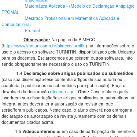
Matemática Aplicada
-
(Modelo de Declaração Antiplágio
PPGMA)
Mestrado Profissional em Matemática Aplicada e
Computacional
Profmat
Observação
:
Na página da BIMECC
(
https://www.ime.unicamp.br/bimecc/turnitin
)
há informações sobre o
uso e o acesso do software TURNITIN, disponibilizado pela Unicamp
para os docentes. Esclarecemos que existem outros softwares, não
sendo obrigatoriamente necessário o uso do TURNITIN.
1.4
Declaração sobre artigos publicados ou submetidos
(caso sua dissertação/tese contenha artigos de sua autoria ou
coautoria já publicados ou submetidos para publicação). Faça o
download da declaração
clicando aqui
.
Obs.:
Caso o aluno queira
inserir em sua dissertação/tese artigos publicados ou submetidos
na
íntegra
, antes deverá ter a autorização da revista em que
serão/foram publicados. Neste caso, o aluno deverá nos entregar a
declaração de autorização da revista juntamente com os demais
documentos citados acima.
1.5
Videoconferência:
em caso de participação de membros