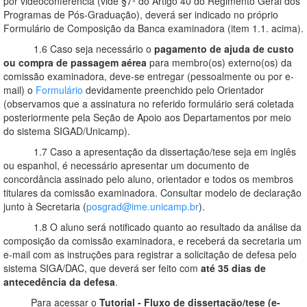
por videoconferência (vide §7º do Artigo 40 do Regimento Geral dos
Programas de Pós-Graduação), deverá ser indicado no próprio
Formulário de Composição da Banca examinadora (item 1.1. acima).
1.6 Caso seja necessário o
pagamento de ajuda de custo
ou compra de passagem aérea
para membro(os) externo(os) da
comissão examinadora, deve-se entregar (pessoalmente ou por e-
mail) o
Formulário
devidamente preenchido pelo Orientador
(observamos que a assinatura no referido formulário será coletada
posteriormente pela Seção de Apoio aos Departamentos por meio
do sistema SIGAD/Unicamp).
1.7 Caso a apresentação da dissertação/tese seja em inglês
ou espanhol, é necessário apresentar um documento de
concordância assinado pelo aluno, orientador e todos os membros
titulares da comissão examinadora. Consultar modelo de declaração
junto à Secretaria (
posgrad@ime.unicamp.br
).
1.8 O aluno será notificado quanto ao resultado da análise da
composição da comissão examinadora, e receberá da secretaria um
e-mail com as instruções para registrar a solicitação de defesa pelo
sistema SIGA/DAC, que deverá ser feito com
até 35 dias de
antecedência da defesa
.
Para acessar o
Tutorial - Fluxo de dissertação/tese (e-