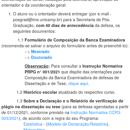
orientador e da coordenação geral:
O aluno ou o orientador deverá entregar (por e-mail -
posgrad@ime.unicamp.br) para a Secretaria de Pós-
Graduação,
com 40 dias de antecedência
da defesa, os
seguintes documentos:
1.1
Formulário de Composição da Banca Examinadora
(recomenda-se salvar o arquivo do formulário antes de preenchê-lo):
-->
Mestrado
-->
Doutorado
Observação
:
Para consultar a
Instrução Normativa
PRPG n° 001/2021
que dispõe das orientações para
Composição da Banca Examinadora de defesas de
Dissertação e de Tese,
clique aqui
.
1.2
Histórico escolar
atualizado do respectivo curso.
1.3
Sobre a Declaração e o Relatório
de verificação de
plágio na dissertação ou tese
(para as defesas agendadas a partir
de 01/12/2021, conforme previsto na
Instrução Normativa CCPG
003/2021
), de acordo com a regra do seu Programa:
Estatística
- (
Modelo de Declaração/Relatório
).
Matemática