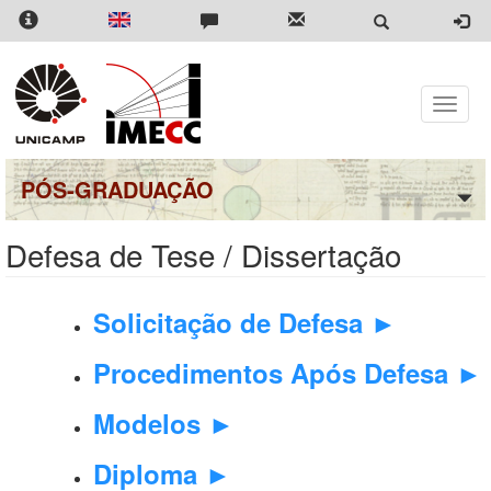
Pular
para
o
conteúdo
principal
Toggle
naviga
PÓS-GRADUAÇÃO
Defesa de Tese / Dissertação
Solicitação de Defesa ►
Procedimentos Após Defesa ►
Modelos ►
Diploma ►