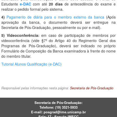
Estudante
e-DAC
com até
20 dias
de antecedência do exame e
realizar o pedido formal pelo sistema.
4)
Pagamento de diária para o membro externo da banca
(Após
aprovação da banca, o documento deverá ser entregue na
Secretaria de Pós-Graduação, pessoalmente ou por e-mail).
5)
Videoconferência:
em caso de participação de membros por
videoconferência (vide §7º do Artigo 40 do Regimento Geral dos
Programas de Pós-Graduação), deverá ser indicado no próprio
Formulário de Composição da Banca examinadora à frente do nome
do membro titular.
Tutorial Alunos Qualificação (e-DAC)
Responsável pelas informações nesta página:
Secretaria de Pós-Graduação
Secretaria de Pós-Graduação:
Telefone:
(19) 3521-5933
E-mail:
posgrad@ime.unicamp.br
Sala: 17 - Saguão IMECC