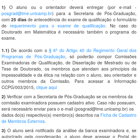
1)
O aluno ou o orientador deverá entregar (por e-mail -
posgrad@ime.unicamp.br
) para a Secretaria de Pós-Graduação,
com
25 dias
de antecedência do exame de qualificação o formulário
de
requerimento para o exame de qualificação
. No caso do
Doutorado em Matemática é necessário também o programa do
exame.
1.1)
De acordo com o
§ 6º do Artigo 40 do Regimento Geral dos
Programas de Pós-Graduação
, só poderão compor Comissões
Examinadoras de Qualificação, de Dissertação de Mestrado ou de
Tese de Doutorado, os membros que atendam aos princípios da
impessoalidade e da ética na relação com o aluno, seu orientador e
outros membros da Comissão. Para acessar a Informação
CCPG/003/2015,
clique aqui
2)
Verificar com a Secretaria de Pós-Graduação se os membros da
comissão examinadora possuem cadastro ativo. Caso não possuam,
será necessário enviar para o e-mail (posgrad@ime.unicamp.br) os
dados do(s) respectivo(s) membro(s) descritos na
Ficha de Cadastro
de Membros Externos
.
3)
O aluno será notificado da análise da banca examinadora e, se
autorizado pela coordenação, o aluno deve acessar o Portal do