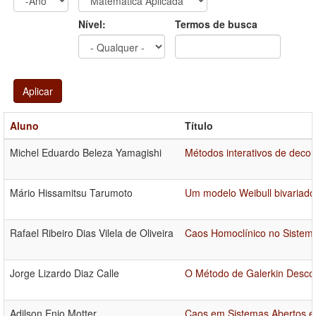
Ano
Ano:
Nível:
Termos de busca
Aplicar
Aluno
Título
Michel Eduardo Beleza Yamagishi
Métodos interativos de dec
Mário Hissamitsu Tarumoto
Um modelo Weibull bivariado 
Rafael Ribeiro Dias Vilela de Oliveira
Caos Homoclínico no Sistema
Jorge Lizardo Diaz Calle
O Método de Galerkin Descon
Adilson Enio Motter
Caos em Sistemas Abertos e