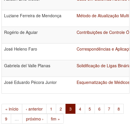
Luziane Ferreira de Mendonça
Método de Atualização Multi
Rogério de Aguiar
Contribuições de Controle Ót
José Heleno Faro
Correspondências e Aplicaçõ
Gabriela del Valle Planas
Solidificação de Ligas Binár
José Eduardo Pécora Junior
Esquematização de Médicos
« início
‹ anterior
1
2
3
4
5
6
7
8
9
…
próximo ›
fim »