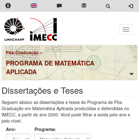
Pular
para
o
conteúdo
principal
Toggle
naviga
Pós-Graduação
»
PROGRAMA DE MATEMÁTICA
APLICADA
Dissertações e Teses
Seguem abaixo as dissertações e teses do Programa de Pós-
Graduação em Matemática Aplicada produzidas e defendidas no
IMECC, a partir do ano 2000. Você pode filtrar a saída pelo ano e
pelo nível.
Ano:
Programa: