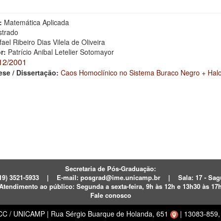
l
:
Matemática Aplicada
trado
ael Ribeiro Dias Vilela de Oliveira
or:
Patrício Anibal Letelier Sotomayor
12/2001
ese / Dissertação:
Caos Homoclínico no Sistema Buraco Negro + Halo
Secretaria de Pós-Graduação:
19) 3521-5933
|
E-mail:
posgrad@ime.unicamp.br
|
Sala: 17 - S
Atendimento ao público:
Segunda a sexta-feira, 9h às 12h e 13h30 às 17
Fale conosco
ECC / UNICAMP
|
Rua Sérgio Buarque de Holanda, 651
|
13083-859, 