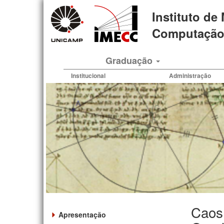
Pular
Instituto de
para
o
Computação 
conteúdo
principal
Graduação
Institucional
Administração
Caos
Apresentação