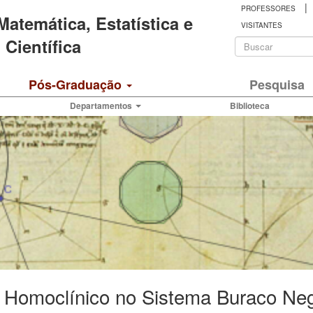
|
PROFESSORES
 Matemática, Estatística e
VISITANTES
Formulá
Científica
de
Buscar
Pós-Graduação
Pesquisa
busca
Departamentos
Biblioteca
 Homoclínico no Sistema Buraco Neg