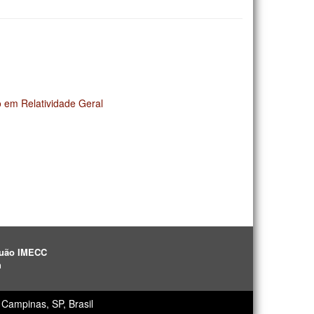
 em Relatividade Geral
aguão IMECC
h
Campinas, SP, Brasil