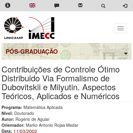
Pular
para
o
conteúdo
principal
Toggle
naviga
PÓS-GRADUAÇÃO
Contribuições de Controle Ótimo
Distribuido Via Formalismo de
Dubovitskii e Milyutin. Aspectos
Teóricos, Aplicados e Numéricos
Programa:
Matemática Aplicada
Nível:
Doutorado
Autor:
Rogério de Aguiar
Orientador:
Marko Antonio Rojas Medar
11/03/2002
Data: