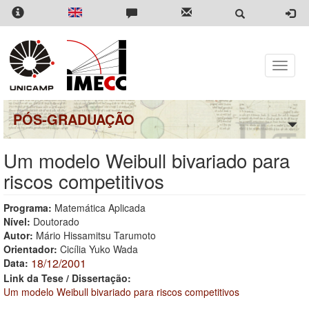
Pular
para
o
conteúdo
principal
Toggle
naviga
PÓS-GRADUAÇÃO
Um modelo Weibull bivariado para
riscos competitivos
Programa:
Matemática Aplicada
Nível:
Doutorado
Autor:
Mário Hissamitsu Tarumoto
Orientador:
Cicília Yuko Wada
18/12/2001
Data:
Link da Tese / Dissertação:
Um modelo Weibull bivariado para riscos competitivos