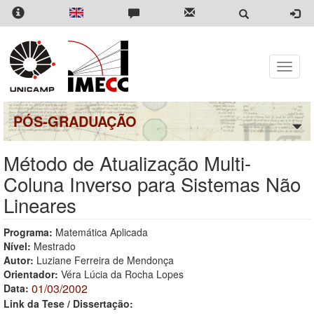
Pular
para
o
conteúdo
principal
Toggle
naviga
PÓS-GRADUAÇÃO
Método de Atualização Multi-
Coluna Inverso para Sistemas Não
Lineares
Programa:
Matemática Aplicada
Nível:
Mestrado
Autor:
Luziane Ferreira de Mendonça
Orientador:
Véra Lúcia da Rocha Lopes
01/03/2002
Data:
Link da Tese / Dissertação: