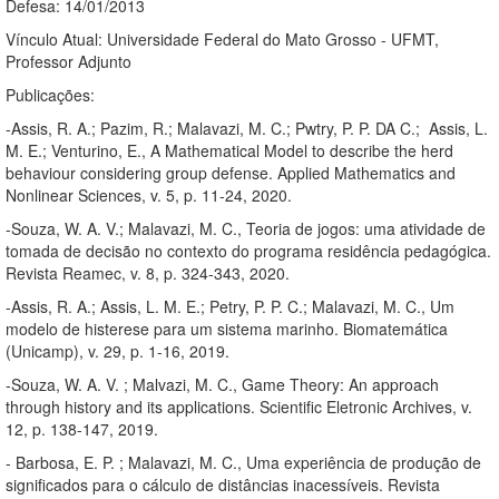
Defesa: 14/01/2013
Vínculo Atual: Universidade Federal do Mato Grosso - UFMT,
Professor Adjunto
Publicações:
-Assis, R. A.; Pazim, R.; Malavazi, M. C.; Pwtry, P. P. DA C.; Assis, L.
M. E.; Venturino, E., A Mathematical Model to describe the herd
behaviour considering group defense. Applied Mathematics and
Nonlinear Sciences, v. 5, p. 11-24, 2020.
-Souza, W. A. V.; Malavazi, M. C., Teoria de jogos: uma atividade de
tomada de decisão no contexto do programa residência pedagógica.
Revista Reamec, v. 8, p. 324-343, 2020.
-Assis, R. A.; Assis, L. M. E.; Petry, P. P. C.; Malavazi, M. C., Um
modelo de histerese para um sistema marinho. Biomatemática
(Unicamp), v. 29, p. 1-16, 2019.
-Souza, W. A. V. ; Malvazi, M. C., Game Theory: An approach
through history and its applications. Scientific Eletronic Archives, v.
12, p. 138-147, 2019.
- Barbosa, E. P. ; Malavazi, M. C., Uma experiência de produção de
significados para o cálculo de distâncias inacessíveis. Revista