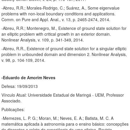
-Abreu, R.R.; Morales-Rodrigo, C.; Suárez, A., Some eigenvalue
problems with non-local boundary conditions and applications.
Comm. on Pure and Appl. Anal., v. 13, p. 2465-2474, 2014.
-Abreu, R.R.; Montenegro, M., Existence of ground state solution for
an elliptic problem with critical growth in an exterior domain.
Nonlinear Analysis, v. 109, p. 341-349, 2014.
-Abreu, R.R., Existence of ground state solution for a singular elliptic
problem in unbounded domain and dimension 2. Nonlinear Analysis,
v. 98, p. 104-109, 2014.
-Eduardo de Amorim Neves
Defesa: 19/09/2013
Vínculo Atual: Universidade Estadual de Maringá - UEM, Professor
Associado.
Publicações:
-Memezes, L. P. G.; Moran, M.; Neves, E. A.; Batista, M. C. A
matemática aplicada à astronomia para o ensino básico: concepções
de discentes e relato de experiência de uma oficina. Revista