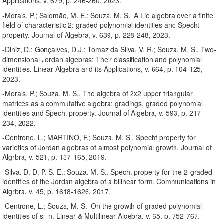
Applications, v. 679, p. 246-260, 2023.
-Morais, P.; Salomão, M. E.; Souza, M. S., A Lie algebra over a finite
field of characteristic 2: graded polynomial identities and Specht
property. Journal of Algebra, v. 639, p. 228-248, 2023.
-Diniz, D.; Gonçalves, D.J.; Tomaz da Silva, V. R.; Souza, M. S., Two-
dimensional Jordan algebras: Their classification and polynomial
identities. Linear Algebra and its Applications, v. 664, p. 104-125,
2023.
-Morais, P.; Souza, M. S., The algebra of 2x2 upper triangular
matrices as a commutative algebra: gradings, graded polynomial
identities and Specht property. Journal of Algebra, v. 593, p. 217-
234, 2022.
-Centrone, L.; MARTINO, F.; Souza, M. S., Specht property for
varieties of Jordan algebras of almost polynomial growth. Journal of
Algrbra, v. 521, p. 137-165, 2019.
-Silva, D. D. P. S. E.; Souza, M. S., Specht property for the 2-graded
identities of the Jordan algebra of a bilinear form. Communications in
Algrbra, v. 45, p. 1618-1626, 2017.
-Centrone, L.; Souza, M. S., On the growth of graded polynomial
identities of sl_n. Linear & Multilinear Algebra, v. 65, p. 752-767,