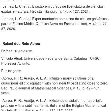
-Lemes, L. C. et al. Evasão em cursos de licenciatura de ciências
exatas e naturais. Revista Triângulo, v. 14, p. 127, 2021.
-Lemes, L. C.
et al.
Experimentação no ensino de células galvânicas
para o Ensino Médio. Química Nova na Escola (online), v. 42, p. 77-
87, 2020.
-Rafael dos Reis Abreu
Defesa: 18/09/2013
Vínculo Atual: Universidade Federal de Santa Catarina - UFSC,
Professor Adjunto.
Publicações:
-Abreu, R. R.; Araújo, A. L. A.; Infinitely many solutions of a
quasilinear elliptic equation with nonlinearity oscillating close to zero.
São Paulo Journal of Mathematical Sciences, v. 15, p. 427-434,
2021.
-Abreu, R. R.; Araújo, A. L. A.; Existence of solution for an elliptic
problem with a sublinear term. Bulletin of the Belgian Mathematical
Society Simon Stevin, v. 24, p. 175-187, 2017.