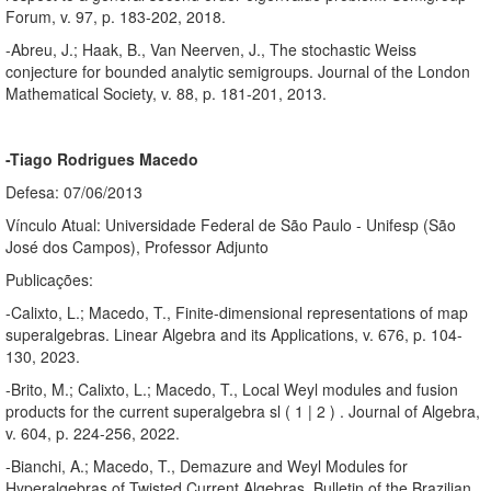
Forum, v. 97, p. 183-202, 2018.
-Abreu, J.; Haak, B., Van Neerven, J., The stochastic Weiss
conjecture for bounded analytic semigroups. Journal of the London
Mathematical Society, v. 88, p. 181-201, 2013.
-Tiago Rodrigues Macedo
Defesa: 07/06/2013
Vínculo Atual: Universidade Federal de São Paulo - Unifesp (São
José dos Campos), Professor Adjunto
Publicações:
-Calixto, L.; Macedo, T., Finite-dimensional representations of map
superalgebras. Linear Algebra and its Applications, v. 676, p. 104-
130, 2023.
-Brito, M.; Calixto, L.; Macedo, T., Local Weyl modules and fusion
products for the current superalgebra sl ( 1 | 2 ) . Journal of Algebra,
v. 604, p. 224-256, 2022.
-Bianchi, A.; Macedo, T., Demazure and Weyl Modules for
Hyperalgebras of Twisted Current Algebras. Bulletin of the Brazilian