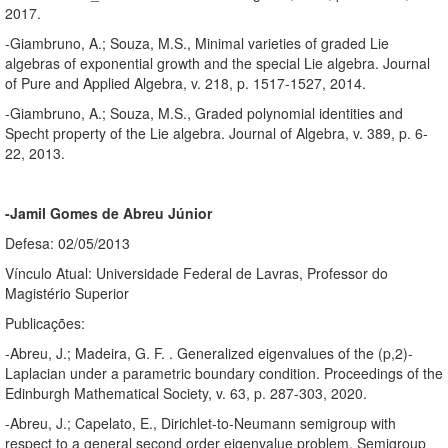
2017.
-Giambruno, A.; Souza, M.S., Minimal varieties of graded Lie
algebras of exponential growth and the special Lie algebra. Journal
of Pure and Applied Algebra, v. 218, p. 1517-1527, 2014.
-Giambruno, A.; Souza, M.S., Graded polynomial identities and
Specht property of the Lie algebra. Journal of Algebra, v. 389, p. 6-
22, 2013.
-Jamil Gomes de Abreu Júnior
Defesa: 02/05/2013
Vínculo Atual: Universidade Federal de Lavras, Professor do
Magistério Superior
Publicações:
-Abreu, J.; Madeira, G. F. . Generalized eigenvalues of the (p,2)-
Laplacian under a parametric boundary condition. Proceedings of the
Edinburgh Mathematical Society, v. 63, p. 287-303, 2020.
-Abreu, J.; Capelato, E., Dirichlet-to-Neumann semigroup with
respect to a general second order eigenvalue problem. Semigroup