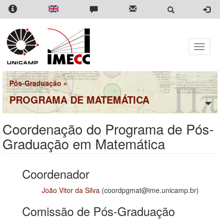
Pular
para
o
conteúdo
principal
Toggle
naviga
Pós-Graduação
»
PROGRAMA DE MATEMÁTICA
Coordenação do Programa de Pós-
Graduação em Matemática
Coordenador
João Vitor da Silva
(coordpgmat@ime.unicamp.br)
Comissão de Pós-Graduação