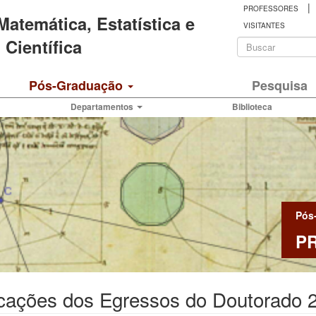
|
PROFESSORES
 Matemática, Estatística e
VISITANTES
Formulá
Científica
de
Buscar
Pós-Graduação
Pesquisa
busca
Departamentos
Biblioteca
Pós
P
icações dos Egressos do Doutorado 