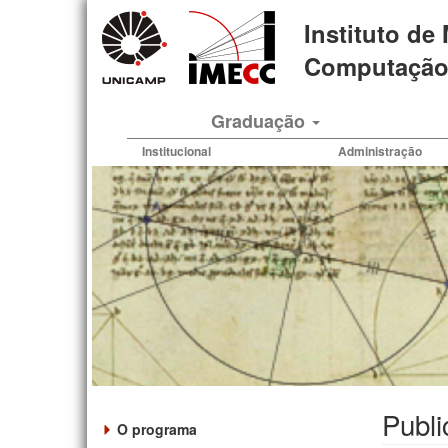
Pular
Instituto de
para
o
Computação 
conteúdo
principal
Graduação
Institucional
Administração
Publ
O programa