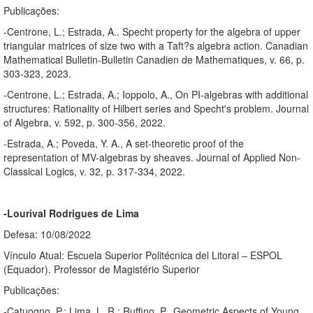
Publicações:
-Centrone, L.; Estrada, A.. Specht property for the algebra of upper
triangular matrices of size two with a Taft?s algebra action. Canadian
Mathematical Bulletin-Bulletin Canadien de Mathematiques, v. 66, p.
303-323, 2023.
-Centrone, L.; Estrada, A.; Ioppolo, A., On PI-algebras with additional
structures: Rationality of Hilbert series and Specht's problem. Journal
of Algebra, v. 592, p. 300-356, 2022.
-Estrada, A.; Poveda, Y. A., A set-theoretic proof of the
representation of MV-algebras by sheaves. Journal of Applied Non-
Classical Logics, v. 32, p. 317-334, 2022.
-Lourival Rodrigues de Lima
Defesa: 10/08/2022
Vínculo Atual: Escuela Superior Politécnica del Litoral – ESPOL
(Equador). Professor de Magistério Superior
Publicações:
-Catuogno, P.; Lima, L. R.; Ruffino, P., Geometric Aspects of Young