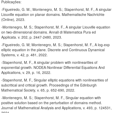
Publicações:
-Figueiredo, G. M.; Montenegro, M. S.; Stapenhorst, M. F., A singular
Liouville equation on planar domains. Mathematische Nachrichte
(Online), 2023.
-Montenegro, M. S.; Stapenhorst, M. F., A singular Liouville equation
on two-dimensional domains. Annali di Matematica Pura ed
Applicata. v. 202, p. 2447-2480, 2023.
-Figueiredo, G. M; Montenegro, M. S.; Stapenhorst, M. F., A log-exp
elliptic equation in the plane. Discrete and Continuous Dynamical
Systems, v. 42, p. 481, 2022.
-Stapenhorst, M. F., A singular problem with nonlinearities of
exponential growth. NODEA-Nonlinear Differential Equations And
Applications, v. 29, p. 16, 2022.
-Stapenhorst, M. F., Singular elliptic equations with nonlinearities of
subcritical and critical growth. Proceedings of the Edinburgh
Mathematical Society, v. 65, p. 652-690, 2022.
-Montenegro, M. S.; Stapenhorst, M. F., Singular equation with
positive solution based on the perturbation of domains method.
Journal of Mathematical Analysis and Applications, v. 493, p. 124531,
2021.