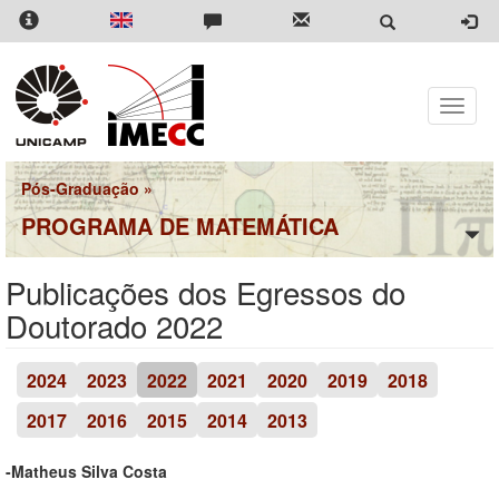
Pular
para
o
conteúdo
principal
Toggle
naviga
Pós-Graduação
»
PROGRAMA DE MATEMÁTICA
Publicações dos Egressos do
Doutorado 2022
2024
2023
2022
2021
2020
2019
2018
2017
2016
2015
2014
2013
-Matheus Silva Costa