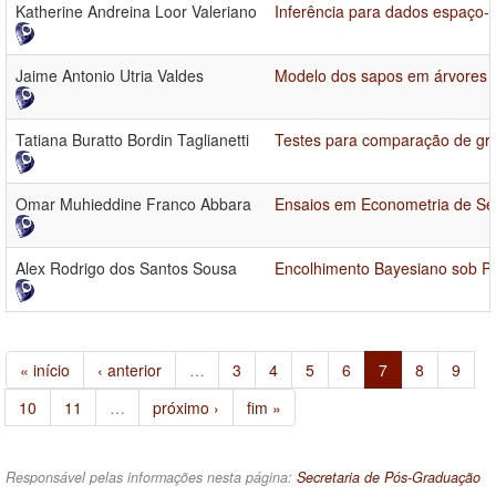
Katherine Andreina Loor Valeriano
Inferência para dados espaço-
Jaime Antonio Utria Valdes
Modelo dos sapos em árvores b
Tatiana Buratto Bordin Taglianetti
Testes para comparação de gru
Omar Muhieddine Franco Abbara
Ensaios em Econometria de Sé
Alex Rodrigo dos Santos Sousa
Encolhimento Bayesiano sob Pr
« início
‹ anterior
…
3
4
5
6
7
8
9
10
11
…
próximo ›
fim »
Responsável pelas informações nesta página:
Secretaria de Pós-Graduação