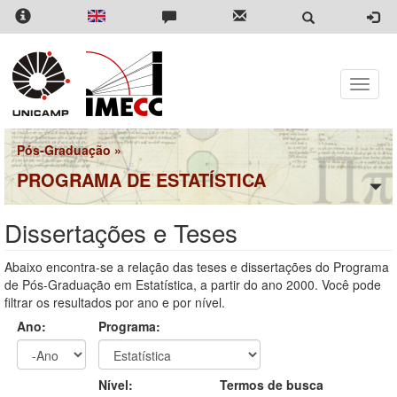
Pular
para
o
conteúdo
principal
Toggle
naviga
Pós-Graduação
»
PROGRAMA DE ESTATÍSTICA
Dissertações e Teses
Abaixo encontra-se a relação das teses e dissertações do Programa
de Pós-Graduação em Estatística, a partir do ano 2000. Você pode
filtrar os resultados por ano e por nível.
Ano:
Programa:
Ano
Ano:
Nível:
Termos de busca