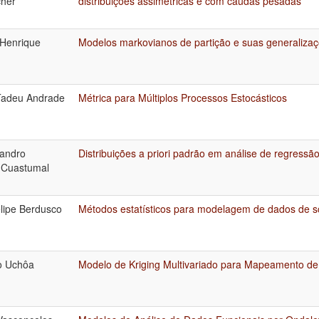
her
distribuições assimétricas e com caudas pesadas
Henrique
Modelos markovianos de partição e suas generaliza
Tadeu Andrade
Métrica para Múltiplos Processos Estocásticos
jandro
Distribuições a priori padrão em análise de regressã
 Cuastumal
lipe Berdusco
Métodos estatísticos para modelagem de dados de 
o Uchôa
Modelo de Kriging Multivariado para Mapeamento d