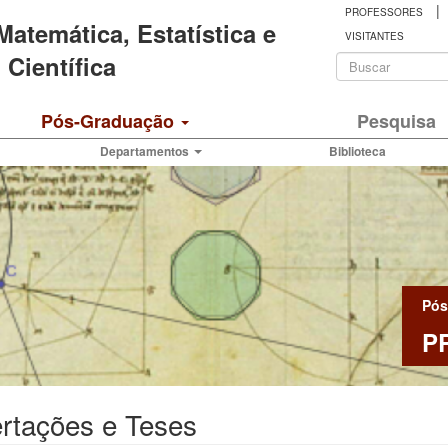
|
PROFESSORES
 Matemática, Estatística e
VISITANTES
Formulá
Científica
de
Buscar
Pós-Graduação
Pesquisa
busca
Departamentos
Biblioteca
Pós
P
rtações e Teses