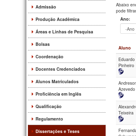
Abaixo en
Admissão
pode filtr
Ano:
Produção Acadêmica
Áreas e Linhas de Pesquisa
Ano
Ano:
Bolsas
Aluno
Coordenação
Eduardo 
Pinheiro
Docentes Credenciados
Alunos Matriculados
Andreson
Azevedo
Proficiência em Inglês
Qualificação
Alexandre
Teixeira
Regulamento
Fernand
Dissertações e Teses