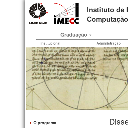
Pular
Instituto de
para
o
Computação 
conteúdo
principal
Graduação
Institucional
Administração
Disse
O programa