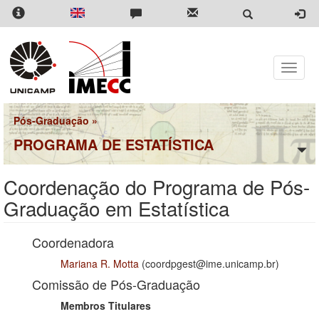
Pular
para
o
conteúdo
principal
Toggle
naviga
Pós-Graduação
»
PROGRAMA DE ESTATÍSTICA
Coordenação do Programa de Pós-
Graduação em Estatística
Coordenadora
Mariana R. Motta
(coordpgest@ime.unicamp.br)
Comissão de Pós-Graduação
Membros Titulares