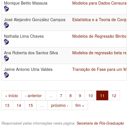
Monique Bettio Massuia
Modelos para Dados Censurado
José Alejandro González Campos
Estatística e a Teoria de Conj
Nathalia Lima Chaves
Modelos de Regressão Birnbau
Ana Roberta dos Santos Silva
Modelos de regressão beta re
Jaime Antonio Utria Valdes
Transição de Fase para um Mo
« início
‹ anterior
…
7
8
9
10
11
12
13
14
15
…
próximo ›
fim »
Responsável pelas informações nesta página:
Secretaria de Pós-Graduação