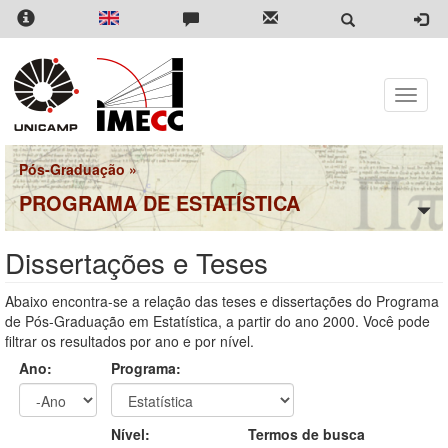
Pular
para
o
conteúdo
principal
Toggle
naviga
Pós-Graduação
»
PROGRAMA DE ESTATÍSTICA
Dissertações e Teses
Abaixo encontra-se a relação das teses e dissertações do Programa
de Pós-Graduação em Estatística, a partir do ano 2000. Você pode
filtrar os resultados por ano e por nível.
Ano:
Programa:
Ano
Ano:
Nível:
Termos de busca