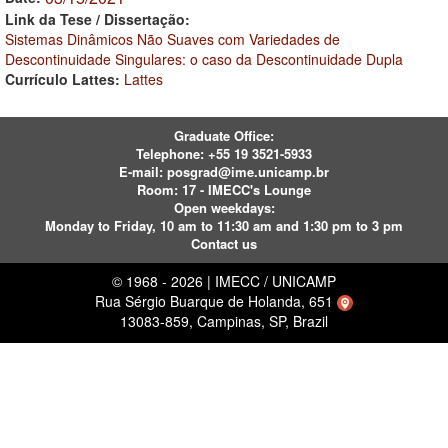
Link da Tese / Dissertação:
Sistemas Dinâmicos Não Suaves com Variedades de
Descontinuidade Singulares: o caso da Descontinuidade Dupla
Currículo Lattes:
Lattes
Graduate Office:
Telephone:
+55 19 3521-5933
E-mail:
posgrad@ime.unicamp.br
Room: 17 - IMECC's Lounge
Open weekdays:
Monday to Friday, 10 am to 11:30 am and 1:30 pm to 3 pm
Contact us
© 1968 - 2026 | IMECC / UNICAMP
Rua Sérgio Buarque de Holanda, 651
13083-859, Campinas, SP, Brazil