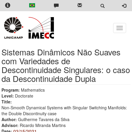
Skip
to
main
content
Toggle
naviga
Sistemas Dinâmicos Não Suaves
com Variedades de
Descontinuidade Singulares: o caso
da Descontinuidade Dupla
Program:
Mathematics
Level:
Doctorate
Title:
Non-Smooth Dynamical Systems with Singular Switching Manifolds:
the Double Discontinuity case
Author:
Guilherme Tavares da Silva
Advisor:
Ricardo Miranda Martins
03/15/2021
Date: