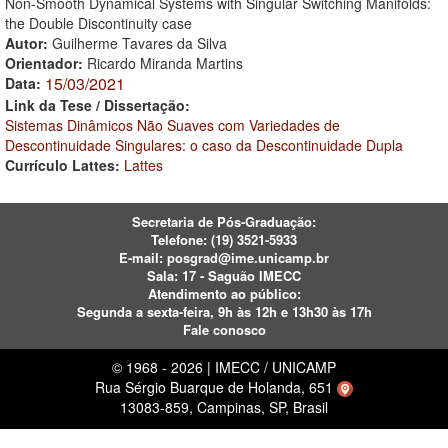
Non-Smooth Dynamical Systems with Singular Switching Manifolds:
the Double Discontinuity case
Autor:
Guilherme Tavares da Silva
Orientador:
Ricardo Miranda Martins
15/03/2021
Data:
Link da Tese / Dissertação:
Sistemas Dinâmicos Não Suaves com Variedades de
Descontinuidade Singulares: o caso da Descontinuidade Dupla
Currículo Lattes:
Lattes
Secretaria de Pós-Graduação:
Telefone:
(19) 3521-5933
E-mail:
posgrad@ime.unicamp.br
Sala: 17 - Saguão IMECC
Atendimento ao público:
Segunda a sexta-feira, 9h às 12h e 13h30 às 17h
Fale conosco
© 1968 - 2026 | IMECC / UNICAMP
Rua Sérgio Buarque de Holanda, 651
13083-859, Campinas, SP, Brasil