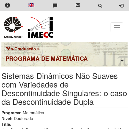
Pular
para
o
conteúdo
principal
Toggle
naviga
Pós-Graduação
»
PROGRAMA DE MATEMÁTICA
Sistemas Dinâmicos Não Suaves
com Variedades de
Descontinuidade Singulares: o caso
da Descontinuidade Dupla
Programa:
Matemática
Nível:
Doutorado
Title: