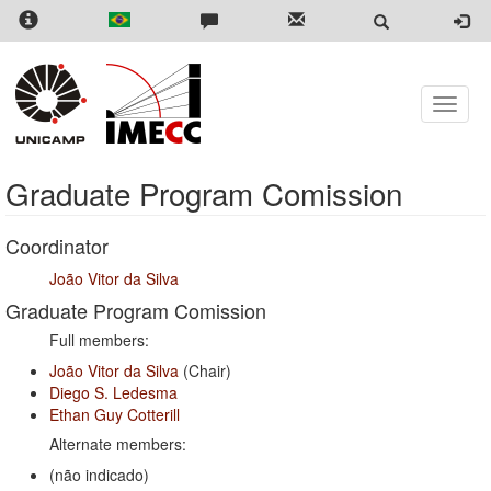
Skip
to
main
content
Toggle
naviga
Graduate Program Comission
Coordinator
João Vitor da Silva
Graduate Program Comission
Full members:
João Vitor da Silva
(Chair)
Diego S. Ledesma
Ethan Guy Cotterill
Alternate members:
(não indicado)