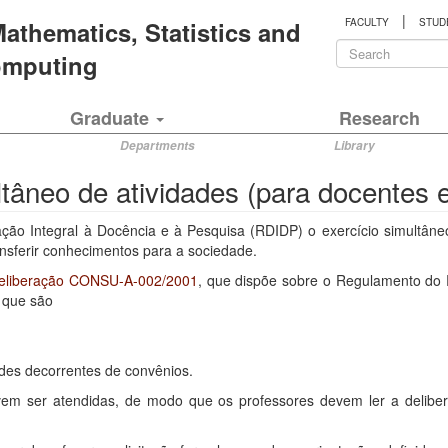
|
 Mathematics, Statistics and
FACULTY
STUD
Search
Computing
form
Search
Graduate
Research
Departments
Library
ultâneo de atividades (para docente
ão Integral à Docência e à Pesquisa (RDIDP) o exercício simultâne
nsferir conhecimentos para a sociedade.
eliberação CONSU-A-002/2001
, que dispõe sobre o Regulamento do R
, que são
ades decorrentes de convênios.
em ser atendidas, de modo que os professores devem ler a delibera