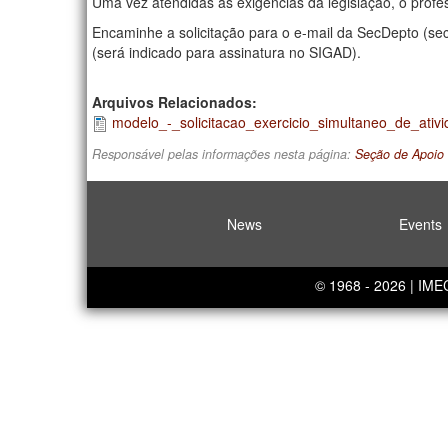
Uma vez atendidas as exigências da legislação, o profe
Encaminhe a solicitação para o e-mail da SecDepto (s
(será indicado para assinatura no SIGAD).
Arquivos Relacionados:
modelo_-_solicitacao_exercicio_simultaneo_de_ativ
Responsável pelas informações nesta página:
Seção de Apoio
News
Events
© 1968 - 2026 | IM