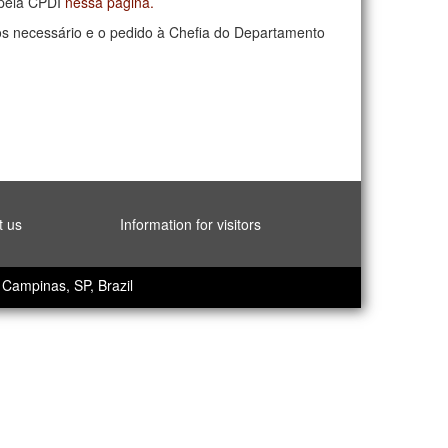
s pela CPDI
nessa página.
s necessário e o pedido à Chefia do Departamento
t us
Information for visitors
Campinas, SP, Brazil