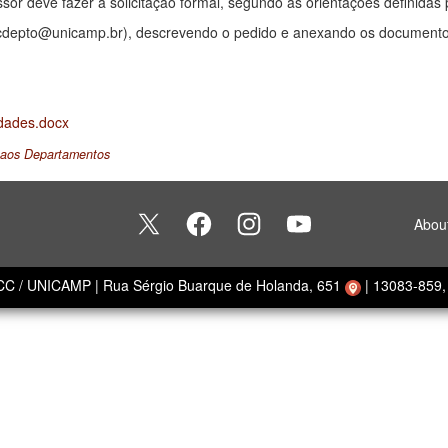
ssor deve fazer a solicitação formal, segundo as orientações definida
ecdepto@unicamp.br), descrevendo o pedido e anexando os documento
idades.docx
 aos Departamentos
Abou
ECC / UNICAMP
|
Rua Sérgio Buarque de Holanda, 651
|
13083-859, 