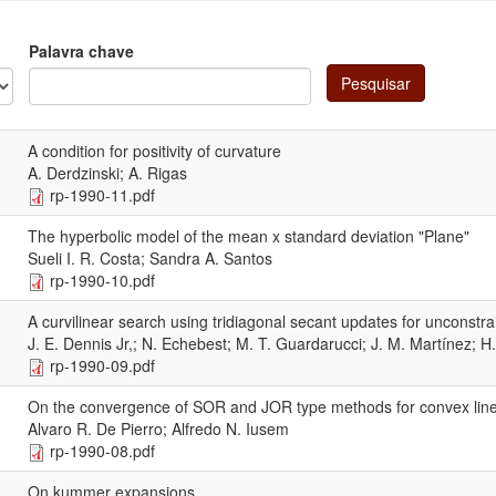
Palavra chave
Pesquisar
A condition for positivity of curvature
A. Derdzinski; A. Rigas
rp-1990-11.pdf
The hyperbolic model of the mean x standard deviation "Plane"
Sueli I. R. Costa; Sandra A. Santos
rp-1990-10.pdf
A curvilinear search using tridiagonal secant updates for unconstra
J. E. Dennis Jr,; N. Echebest; M. T. Guardarucci; J. M. Martínez; H
rp-1990-09.pdf
On the convergence of SOR and JOR type methods for convex lin
Alvaro R. De Pierro; Alfredo N. Iusem
rp-1990-08.pdf
On kummer expansions