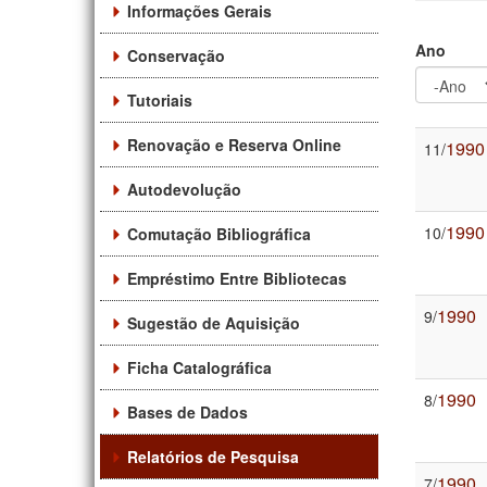
Informações Gerais
Ano
Conservação
Tutoriais
Ano
Ano
Renovação e Reserva Online
1990
11/
Autodevolução
1990
10/
Comutação Bibliográfica
Empréstimo Entre Bibliotecas
1990
9/
Sugestão de Aquisição
Ficha Catalográfica
1990
8/
Bases de Dados
Relatórios de Pesquisa
1990
7/