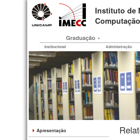
Pular
Instituto de
para
o
Computação 
conteúdo
principal
Graduação
Institucional
Administração
Relat
Apresentação