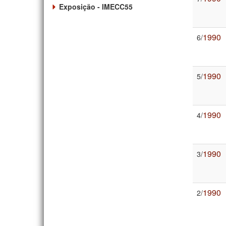
Exposição - IMECC55
1990
6/
1990
5/
1990
4/
1990
3/
1990
2/