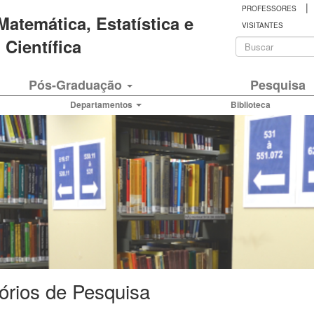
|
PROFESSORES
 Matemática, Estatística e
VISITANTES
Formulá
Científica
de
Buscar
Pós-Graduação
Pesquisa
busca
Departamentos
Biblioteca
órios de Pesquisa