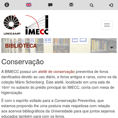
Pular
para
o
conteúdo
principal
Toggle
naviga
BIBLIOTECA
Conservação
A BIMECC possui um
ateliê de conservação
preventiva de livros
danificados devido ao uso diário, e livros antigos e raros, como os da
coleção Mário Schenberg. Este ateliê, localizado em uma sala de
16m² no subsolo do prédio principal do IMECC, conta com mesa de
higienização.
É com o espírito voltado para a Conservação Preventiva, que
estamos propondo-lhe uma postura mais respeitosa com relação
aos acervos bibliográficos da Universidade para que juntos sejamos
educados também para com os livros.