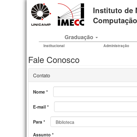
Pular
Instituto de
para
o
Computação 
conteúdo
principal
Graduação
Institucional
Administração
Fale Conosco
Contato
Nome
*
E-mail
*
Para
*
Assunto
*