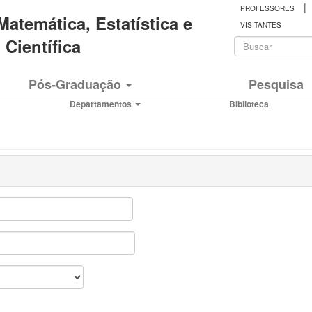
|
PROFESSORES
 Matemática, Estatística e
VISITANTES
Formulá
Científica
de
Buscar
Pós-Graduação
Pesquisa
busca
Departamentos
Biblioteca