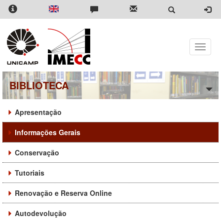
Pular
para
o
conteúdo
principal
Toggle
naviga
BIBLIOTECA
Apresentação
Informações Gerais
Conservação
Tutoriais
Renovação e Reserva Online
Autodevolução