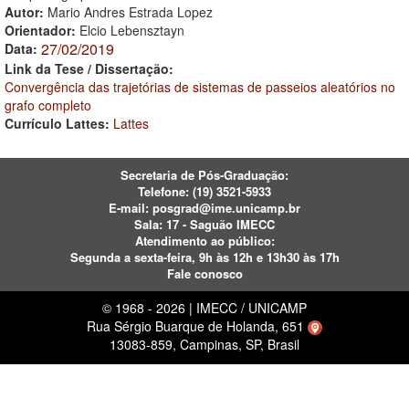
Autor:
Mario Andres Estrada Lopez
Orientador:
Elcio Lebensztayn
27/02/2019
Data:
Link da Tese / Dissertação:
Convergência das trajetórias de sistemas de passeios aleatórios no
grafo completo
Currículo Lattes:
Lattes
Secretaria de Pós-Graduação:
Telefone:
(19) 3521-5933
E-mail:
posgrad@ime.unicamp.br
Sala: 17 - Saguão IMECC
Atendimento ao público:
Segunda a sexta-feira, 9h às 12h e 13h30 às 17h
Fale conosco
© 1968 - 2026 | IMECC / UNICAMP
Rua Sérgio Buarque de Holanda, 651
13083-859, Campinas, SP, Brasil