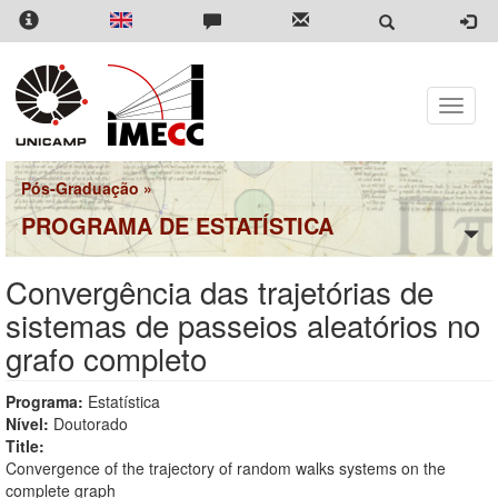
Pular
para
o
conteúdo
principal
Toggle
naviga
Pós-Graduação
»
PROGRAMA DE ESTATÍSTICA
Convergência das trajetórias de
sistemas de passeios aleatórios no
grafo completo
Programa:
Estatística
Nível:
Doutorado
Title:
Convergence of the trajectory of random walks systems on the
complete graph