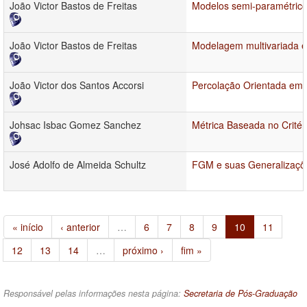
João Victor Bastos de Freitas
Modelos semi-paramétrico
João Victor Bastos de Freitas
Modelagem multivariada e 
João Victor dos Santos Accorsi
Percolação Orientada em
Johsac Isbac Gomez Sanchez
Métrica Baseada no Critér
José Adolfo de Almeida Schultz
FGM e suas Generalizaçõe
« início
‹ anterior
…
6
7
8
9
10
11
12
13
14
…
próximo ›
fim »
Responsável pelas informações nesta página:
Secretaria de Pós-Graduação