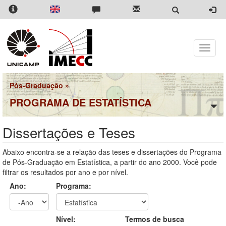
Pular
para
o
conteúdo
principal
Toggle
naviga
Pós-Graduação
»
PROGRAMA DE ESTATÍSTICA
Dissertações e Teses
Abaixo encontra-se a relação das teses e dissertações do Programa
de Pós-Graduação em Estatística, a partir do ano 2000. Você pode
filtrar os resultados por ano e por nível.
Ano:
Programa:
Ano
Ano:
Nível:
Termos de busca