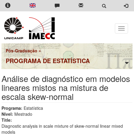
Pular
para
o
conteúdo
principal
Toggle
naviga
Pós-Graduação
»
PROGRAMA DE ESTATÍSTICA
Análise de diagnóstico em modelos
lineares mistos na mistura de
escala skew-normal
Programa:
Estatística
Nível:
Mestrado
Title:
Diagnostic analysis in scale mixture of skew-normal linear mixed
models