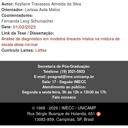
Autor:
Keyliane Travassos Almeida da Silva
Orientador:
Larissa Avila Matos
Coorientadores:
Fernanda Lang Schumacher
01/03/2023
Data:
Link da Tese / Dissertação:
Análise de diagnóstico em modelos lineares mistos na mistura de
escala skew-normal
Currículo Lattes:
Lattes
Secretaria de Pós-Graduação:
Telefone:
(19) 3521-5933
E-mail:
posgrad@ime.unicamp.br
Sala: 17 - Saguão IMECC
Atendimento ao público:
Segunda a sexta-feira, 9h às 12h e 13h30 às 17h
Fale conosco
© 1968 - 2026 | IMECC / UNICAMP
Rua Sérgio Buarque de Holanda, 651
13083-859, Campinas, SP, Brasil