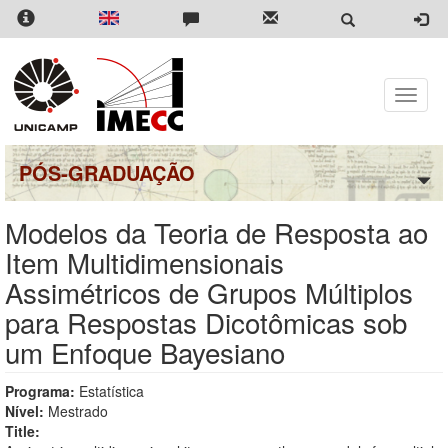
Pular
para
o
conteúdo
principal
Toggle
naviga
PÓS-GRADUAÇÃO
Modelos da Teoria de Resposta ao
Item Multidimensionais
Assimétricos de Grupos Múltiplos
para Respostas Dicotômicas sob
um Enfoque Bayesiano
Programa:
Estatística
Nível:
Mestrado
Title: