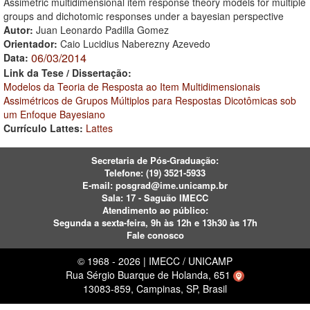
Assimetric multidimensional item response theory models for multiple
groups and dichotomic responses under a bayesian perspective
Autor:
Juan Leonardo Padilla Gomez
Orientador:
Caio Lucidius Naberezny Azevedo
06/03/2014
Data:
Link da Tese / Dissertação:
Modelos da Teoria de Resposta ao Item Multidimensionais
Assimétricos de Grupos Múltiplos para Respostas Dicotômicas sob
um Enfoque Bayesiano
Currículo Lattes:
Lattes
Secretaria de Pós-Graduação:
Telefone:
(19) 3521-5933
E-mail:
posgrad@ime.unicamp.br
Sala: 17 - Saguão IMECC
Atendimento ao público:
Segunda a sexta-feira, 9h às 12h e 13h30 às 17h
Fale conosco
© 1968 - 2026 | IMECC / UNICAMP
Rua Sérgio Buarque de Holanda, 651
13083-859, Campinas, SP, Brasil