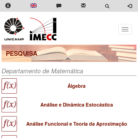
Pular
para
o
conteúdo
principal
Toggle
naviga
PESQUISA
Departamento de Matemática
Álgebra
Análise e Dinâmica Estocástica
Análise Funcional e Teoria da Aproximação