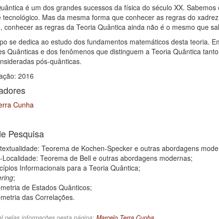
Quântica é um dos grandes sucessos da física do século XX. Sabemos 
 e tecnológico. Mas da mesma forma que conhecer as regras do xadrez 
do, conhecer as regras da Teoria Quântica ainda não é o mesmo que sa
po se dedica ao estudo dos fundamentos matemáticos desta teoria. 
s Quânticas e dos fenômenos que distinguem a Teoria Quântica tanto d
onsideradas pós-quânticas.
iação: 2016
adores
erra Cunha
de Pesquisa
textualidade: Teorema de Kochen-Specker e outras abordagens mode
-Localidade: Teorema de Bell e outras abordagens modernas;
cípios Informacionais para a Teoria Quântica;
ering
;
metria de Estados Quânticos;
metria das Correlações.
l pelas informações nesta página:
Marcelo Terra Cunha