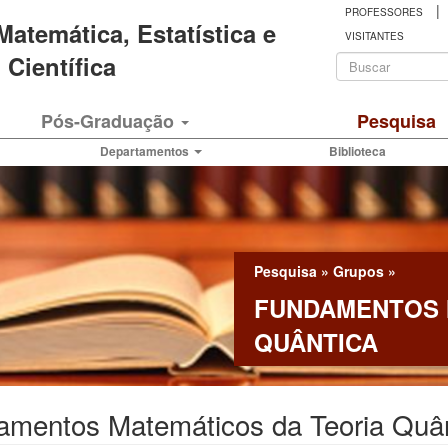
|
PROFESSORES
 Matemática, Estatística e
VISITANTES
Formulá
Científica
de
Buscar
Pós-Graduação
Pesquisa
busca
Departamentos
Biblioteca
Pesquisa
»
Grupos
»
FUNDAMENTOS 
QUÂNTICA
amentos Matemáticos da Teoria Quân