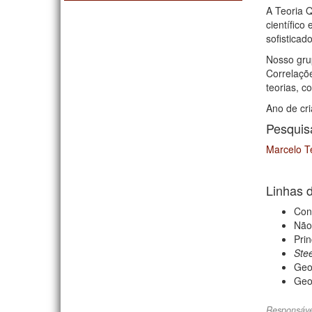
A Teoria 
científico
sofistica
Nosso gru
Correlaçõe
teorias, c
Ano de cr
Pesquis
Marcelo T
Linhas 
Con
Não
Prin
Ste
Geo
Geo
Responsáve