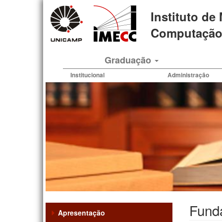
Pular
Instituto de
para
o
Computação 
conteúdo
principal
Graduação
Institucional
Administração
Fund
Apresentação