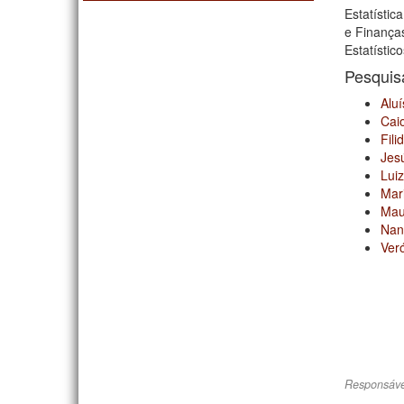
Estatístic
e Finança
Estatístic
Pesqui
Aluí
Cai
Fili
Jes
Luiz
Mar
Mau
Nan
Ver
Responsáve