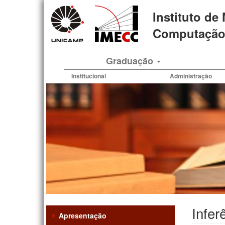
Pular
Instituto de
para
o
Computação 
conteúdo
principal
Graduação
Institucional
Administração
Infer
Apresentação