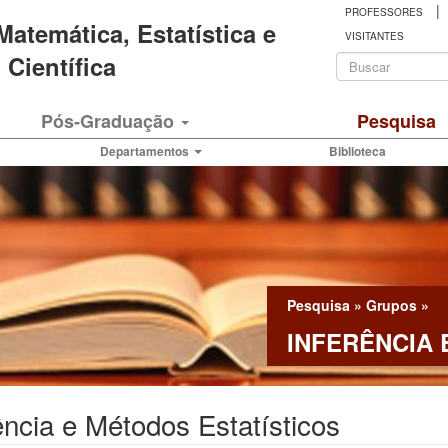
|
PROFESSORES
 Matemática, Estatística e
VISITANTES
Formulá
Científica
de
Buscar
Pós-Graduação
Pesquisa
busca
Departamentos
Biblioteca
Pesquisa
»
Grupos
»
INFERÊNCIA 
ência e Métodos Estatísticos