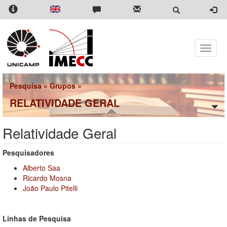
Pular
para
o
conteúdo
principal
Toggle
naviga
Pesquisa
»
Grupos
»
RELATIVIDADE GERAL
Relatividade Geral
Pesquisadores
Alberto Saa
Ricardo Mosna
João Paulo Pitelli
Linhas de Pesquisa