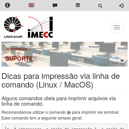
Pular
para
o
conteúdo
principal
Toggle
naviga
Informática
»
SUPORTE
Dicas para impressão via linha de
comando (Linux / MacOS)
Alguns comandos úteis para imprimir arquivos via
linha de comando.
Recomendamos utilizar o comando
lp
para imprimir via terminal.
Esse comando tem a seguinte sintaxe geral: