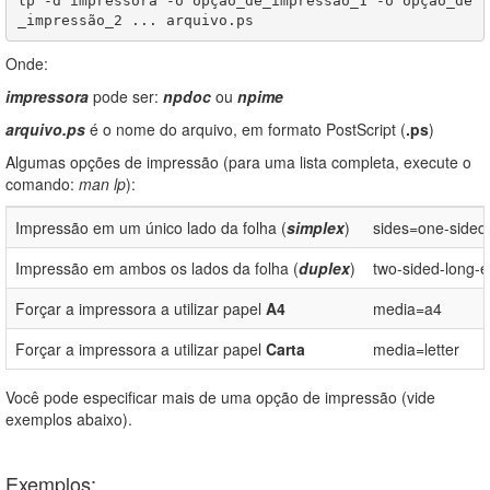
lp -d impressora -o opção_de_impressão_1 -o opção_de
_impressão_2 ... arquivo.ps
Onde:
impressora
pode ser:
npdoc
ou
npime
arquivo.ps
é o nome do arquivo, em formato PostScript (
.ps
)
Algumas opções de impressão (para uma lista completa, execute o
comando:
man lp
):
Impressão em um único lado da folha (
simplex
)
sides=one-sided
Impressão em ambos os lados da folha (
duplex
)
two-sided-long-
Forçar a impressora a utilizar papel
A4
media=a4
Forçar a impressora a utilizar papel
Carta
media=letter
Você pode especificar mais de uma opção de impressão (vide
exemplos abaixo).
Exemplos: