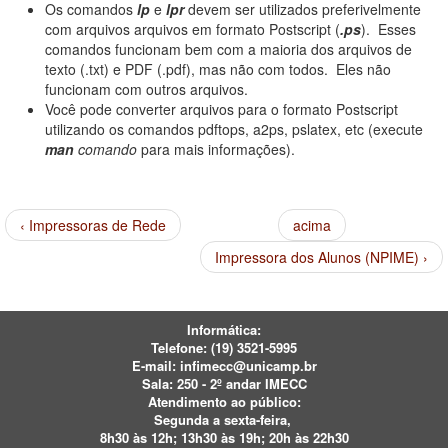
Os comandos
lp
e
lpr
devem ser utilizados preferivelmente
com arquivos arquivos em formato Postscript (
.ps
). Esses
comandos funcionam bem com a maioria dos arquivos de
texto (.txt) e PDF (.pdf), mas não com todos. Eles não
funcionam com outros arquivos.
Você pode converter arquivos para o formato Postscript
utilizando os comandos pdftops, a2ps, pslatex, etc (execute
man
comando
para mais informações).
‹ Impressoras de Rede
acima
Impressora dos Alunos (NPIME) ›
Informática:
Telefone:
(19) 3521-5995
E-mail:
infimecc@unicamp.br
Sala: 250 - 2º andar IMECC
Atendimento ao público:
Segunda a sexta-feira,
8h30 às 12h; 13h30 às 19h; 20h às 22h30