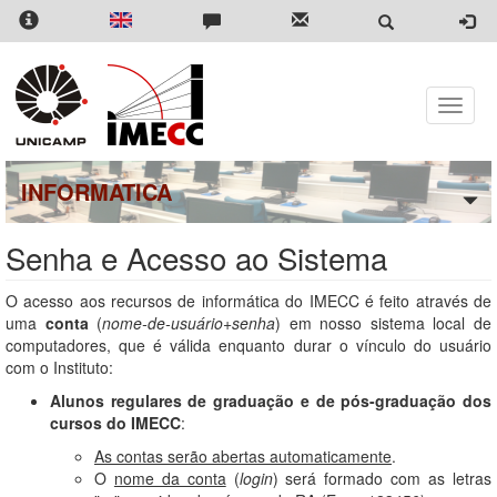
Pular
para
o
conteúdo
principal
Toggle
naviga
INFORMATICA
Senha e Acesso ao Sistema
O acesso aos recursos de informática do IMECC é feito através de
uma
conta
(
nome-de-usuário
+
senha
) em nosso sistema local de
computadores, que é válida enquanto durar o vínculo do usuário
com o Instituto:
Alunos regulares de graduação e de pós-graduação dos
cursos do IMECC
:
As contas serão abertas automaticamente
.
O
nome da conta
(
login
) será formado com as letras