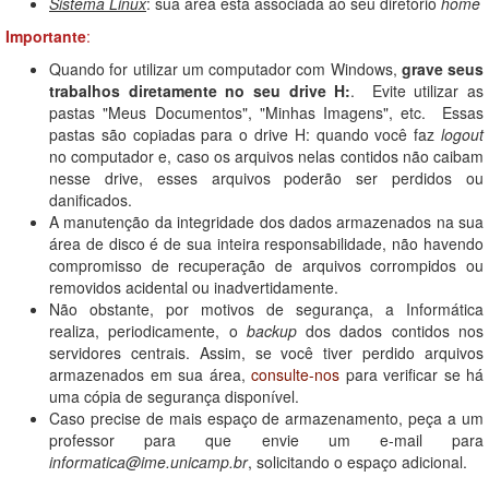
Sistema Linux
: sua área está associada ao seu diretório
home
Importante
:
Quando for utilizar um computador com Windows,
grave seus
trabalhos diretamente no seu drive H:
. Evite utilizar as
pastas "Meus Documentos", "Minhas Imagens", etc. Essas
pastas são copiadas para o drive H: quando você faz
logout
no computador e, caso os arquivos nelas contidos não caibam
nesse drive, esses arquivos poderão ser perdidos ou
danificados.
A manutenção da integridade dos dados armazenados na sua
área de disco é de sua inteira responsabilidade, não havendo
compromisso de recuperação de arquivos corrompidos ou
removidos acidental ou inadvertidamente.
Não obstante, por motivos de segurança, a Informática
realiza, periodicamente, o
backup
dos dados contidos nos
servidores centrais. Assim, se você tiver perdido arquivos
armazenados em sua área,
consulte-nos
para verificar se há
uma cópia de segurança disponível.
Caso precise de mais espaço de armazenamento, peça a um
professor para que envie um e-mail para
informatica@ime.unicamp.br
, solicitando o espaço adicional.