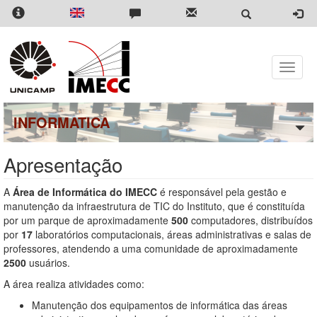
Pular
para
o
conteúdo
principal
Toggle
naviga
INFORMATICA
Apresentação
A
Área de Informática do IMECC
é responsável pela gestão e
manutenção da infraestrutura de TIC do Instituto, que é constituída
por um parque de aproximadamente
500
computadores, distribuídos
por
17
laboratórios computacionais, áreas administrativas e salas de
professores, atendendo a uma comunidade de aproximadamente
2500
usuários.
A área realiza atividades como:
Manutenção dos equipamentos de informática das áreas