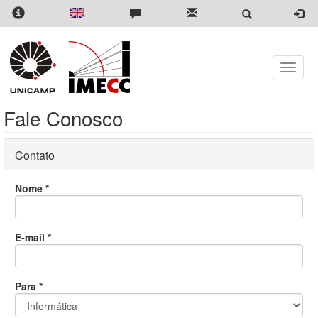
Pular
para
o
conteúdo
principal
Toggle
naviga
Fale Conosco
Contato
Nome
*
E-mail
*
Para
*