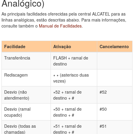
Analógico)
As principais facilidades oferecidas pela central ALCATEL para as
linhas analógicas, estão descritas abaixo. Para mais informações,
consulte também o
Manual de Facilidades
.
Facilidade
Ativação
Cancelamento
Transferência
FLASH + ramal de
destino
Rediscagem
∗ ∗ (asterisco duas
vezes)
Desvio (não
∗52 + ramal de
#52
atendimento)
destino + #
Desvio (ramal
∗50 + ramal de
#50
ocupado)
destino + #
Desvio (todas as
∗51 + ramal de
#51
chamadas)
destino + #