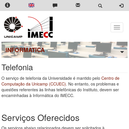
Pular
para
o
conteúdo
principal
Toggle
naviga
INFORMATICA
Telefonia
O serviço de telefonia da Universidade é mantido pelo
Centro de
Computação da Unicamp (CCUEC)
. No entanto, os problemas e
questões referentes às linhas telefônicas do Instituto, devem ser
encaminhadas à Informática do IMECC.
Serviços Oferecidos
Os serviços abaixo relacionados devem ser solicitados à