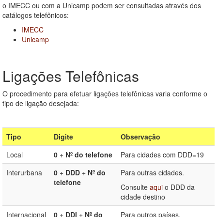
o IMECC ou com a Unicamp podem ser consultadas através dos
catálogos telefônicos:
IMECC
Unicamp
Ligações Telefônicas
O procedimento para efetuar ligações telefônicas varia conforme o
tipo de ligação desejada:
Tipo
Digite
Observação
Local
0
+
Nº do telefone
Para cidades com DDD=19
Interurbana
0
+
DDD
+
Nº do
Para outras cidades.
telefone
Consulte
aqui
o DDD da
cidade destino
Internacional
0
+
DDI
+
Nº do
Para outros países.