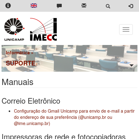
Pular
para
o
conteúdo
principal
Toggle
naviga
Informática
»
SUPORTE
Manuais
Correio Eletrônico
Configuração do Gmail Unicamp para envio de e-mail a partir
do endereço de sua preferência (@unicamp.br ou
@ime.unicamp.br)
Impressoras de rede e fotocopiadoras