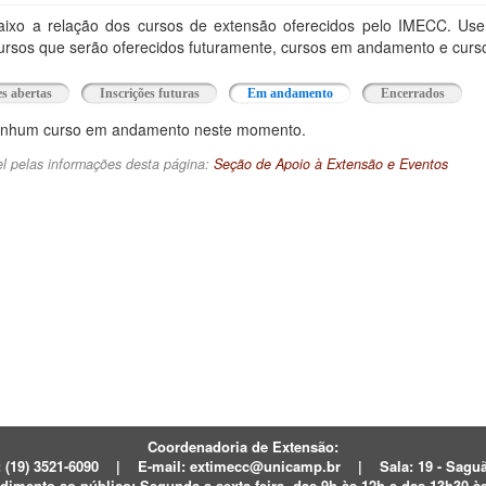
ixo a relação dos cursos de extensão oferecidos pelo IMECC. Use a
cursos que serão oferecidos futuramente, cursos em andamento e curs
es abertas
Inscrições futuras
Em andamento
(aba ativa)
Encerrados
enhum curso em andamento neste momento.
l pelas informações desta página:
Seção de Apoio à Extensão e Eventos
Coordenadoria de Extensão:
:
(19) 3521-6090
|
E-mail:
extimecc@unicamp.br
|
Sala: 19 - Sag
dimento ao público:
Segunda a sexta-feira,
das 9h às 12h e das 13h30 à