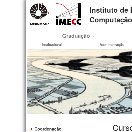
Pular
Instituto de
para
o
Computação 
conteúdo
principal
Graduação
Institucional
Administração
Curs
Coordenação