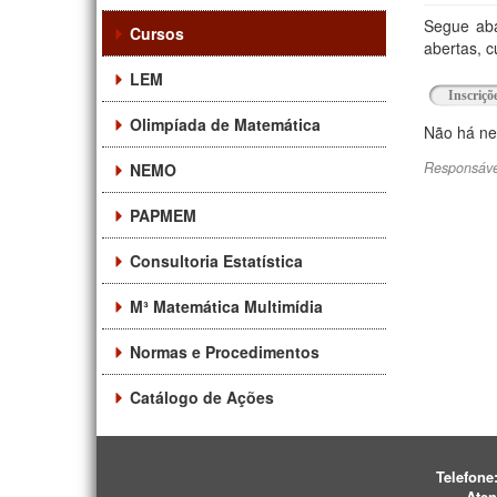
Segue aba
Cursos
abertas, 
LEM
Inscriçõ
Olimpíada de Matemática
Não há n
Responsáve
NEMO
PAPMEM
Consultoria Estatística
M³ Matemática Multimídia
Normas e Procedimentos
Catálogo de Ações
Telefone
Aten