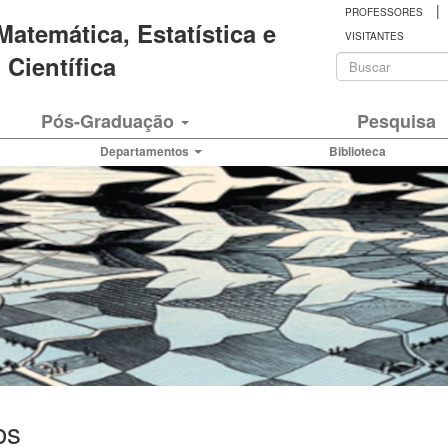
|
PROFESSORES
 Matemática, Estatística e
VISITANTES
Formulá
Científica
de
Buscar
Pós-Graduação
Pesquisa
busca
Departamentos
Biblioteca
os