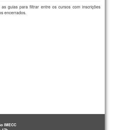
s guias para filtrar entre os cursos com inscrições
os encerrados.
uão IMECC
s 17h