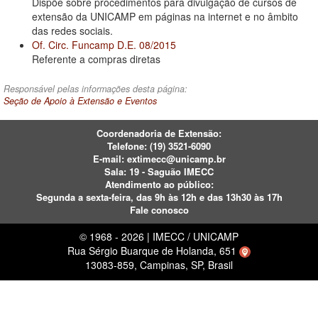
Dispõe sobre procedimentos para divulgação de cursos de
extensão da UNICAMP em páginas na internet e no âmbito
das redes sociais.
Of. Circ. Funcamp D.E. 08/2015
Referente a compras diretas
Responsável pelas informações desta página:
Seção de Apoio à Extensão e Eventos
Coordenadoria de Extensão:
Telefone:
(19) 3521-6090
E-mail:
extimecc@unicamp.br
Sala: 19 - Saguão IMECC
Atendimento ao público:
Segunda a sexta-feira,
das 9h às 12h e das 13h30 às 17h
Fale conosco
© 1968 - 2026 | IMECC / UNICAMP
Rua Sérgio Buarque de Holanda, 651
13083-859, Campinas, SP, Brasil