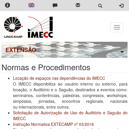
Pular
para
o
conteúdo
principal
Toggle
naviga
EXTENSÃO
Normas e Procedimentos
Locação de espaços nas dependências do IMECC
O IMECC disponibiliza ao usuário interno ou externo, para
locação, o Auditório e o Saguão, destinados a eventos como:
seminários, conferências, palestras, congressos, workshops,
simpósios, jornadas, encontros regionais, nacionais
ou internacionais, entre outros.
Solicitação de Autorização de Uso do Auditório e Saguão do
IMECC
Instrução Normativa EXTECAMP nº 03/2016