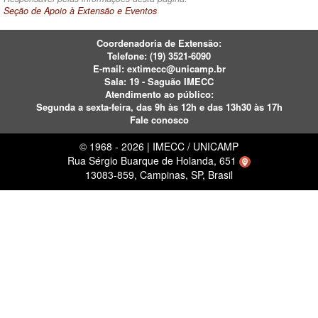
Seção de Apoio à Extensão e Eventos
Coordenadoria de Extensão:
Telefone:
(19) 3521-6090
E-mail:
extimecc@unicamp.br
Sala: 19 - Saguão IMECC
Atendimento ao público:
Segunda a sexta-feira,
das 9h às 12h e das 13h30 às 17h
Fale conosco
© 1968 - 2026 | IMECC / UNICAMP
Rua Sérgio Buarque de Holanda, 651
13083-859, Campinas, SP, Brasil