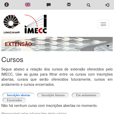
Pular
para
o
conteúdo
principal
Toggle
naviga
EXTENSÃO
Cursos
Segue abaixo a relação dos cursos de extensão oferecidos pelo
IMECC. Use as guias para filtrar entre os cursos com inscrições
abertas, cursos que serão oferecidos futuramente, cursos em
andamento e cursos encerrados.
Inscrições abertas
(aba ativa)
Inscrições futuras
Em andamento
Encerrados
Não há nenhum curso com inscrições abertas no momento.
Responsável pelas informações desta página: