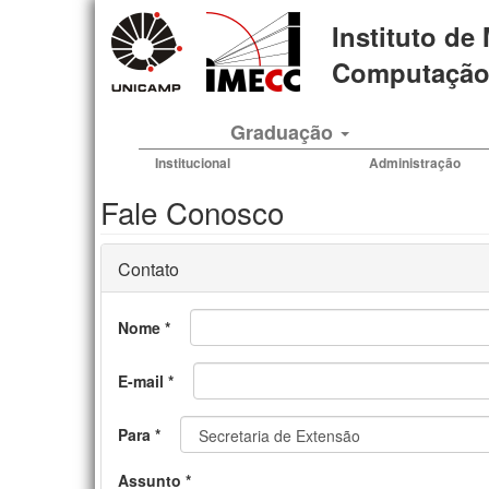
Pular
Instituto de
para
o
Computação 
conteúdo
principal
Graduação
Institucional
Administração
Fale Conosco
Contato
Nome
*
E-mail
*
Para
*
Assunto
*