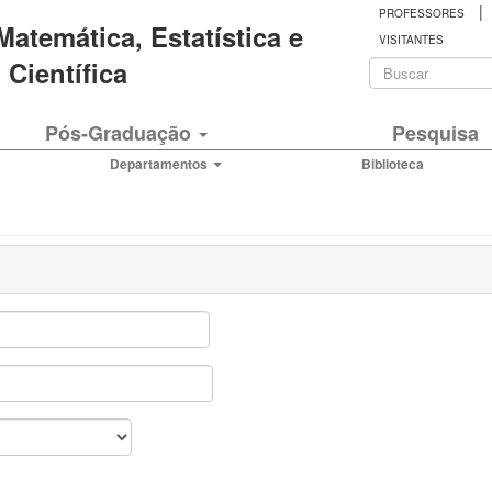
|
PROFESSORES
 Matemática, Estatística e
VISITANTES
Formulá
Científica
de
Buscar
Pós-Graduação
Pesquisa
busca
Departamentos
Biblioteca