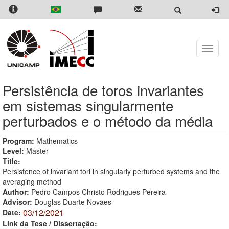
Skip
to
main
content
Toggle
naviga
Persistência de toros invariantes
em sistemas singularmente
perturbados e o método da média
Program:
Mathematics
Level:
Master
Title:
Persistence of invariant tori in singularly perturbed systems and the
averaging method
Author:
Pedro Campos Christo Rodrigues Pereira
Advisor:
Douglas Duarte Novaes
03/12/2021
Date:
Link da Tese / Dissertação: