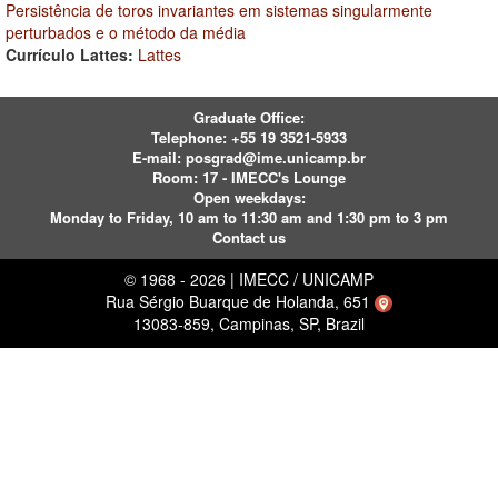
Persistência de toros invariantes em sistemas singularmente
perturbados e o método da média
Currículo Lattes:
Lattes
Graduate Office:
Telephone:
+55 19 3521-5933
E-mail:
posgrad@ime.unicamp.br
Room: 17 - IMECC's Lounge
Open weekdays:
Monday to Friday, 10 am to 11:30 am and 1:30 pm to 3 pm
Contact us
© 1968 - 2026 | IMECC / UNICAMP
Rua Sérgio Buarque de Holanda, 651
13083-859, Campinas, SP, Brazil