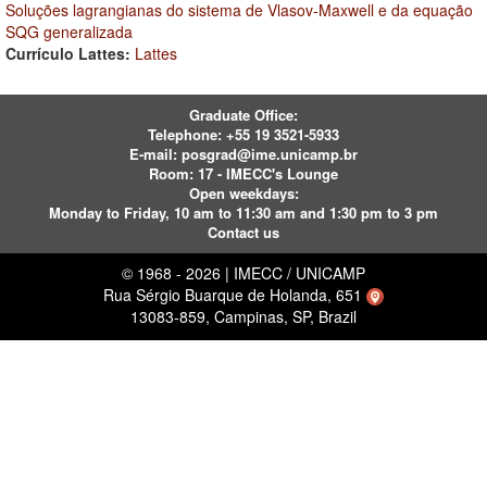
Soluções lagrangianas do sistema de Vlasov-Maxwell e da equação
SQG generalizada
Currículo Lattes:
Lattes
Graduate Office:
Telephone:
+55 19 3521-5933
E-mail:
posgrad@ime.unicamp.br
Room: 17 - IMECC's Lounge
Open weekdays:
Monday to Friday, 10 am to 11:30 am and 1:30 pm to 3 pm
Contact us
© 1968 - 2026 | IMECC / UNICAMP
Rua Sérgio Buarque de Holanda, 651
13083-859, Campinas, SP, Brazil