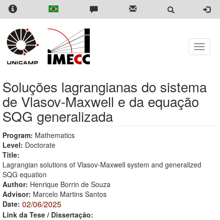
Skip
to
main
content
Toggle
naviga
Soluções lagrangianas do sistema
de Vlasov-Maxwell e da equação
SQG generalizada
Program:
Mathematics
Level:
Doctorate
Title:
Lagrangian solutions of Vlasov-Maxwell system and generalized
SQG equation
Author:
Henrique Borrin de Souza
Advisor:
Marcelo Martins Santos
02/06/2025
Date:
Link da Tese / Dissertação: